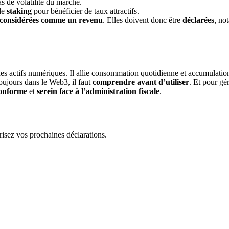
s de volatilité du marché.
de
staking
pour bénéficier de taux attractifs.
 considérées comme un revenu
. Elles doivent donc être
déclarées
, no
es actifs numériques. Il allie consommation quotidienne et accumulation de
oujours dans le Web3, il faut
comprendre avant d’utiliser
. Et pour gé
onforme
et
serein face à l’administration fiscale
.
risez vos prochaines déclarations.